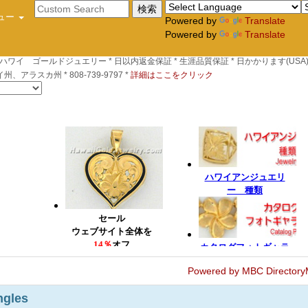
ュー
Powered by
Translate
Powered by
Translate
*ハワイ ゴールドジュエリー * 日以内返金保証 * 生涯品質保証 * 日かかります(USA) 
、アラスカ州 * 808-739-9797 *
詳細はここをクリック
Powered by MBC Directory
gles