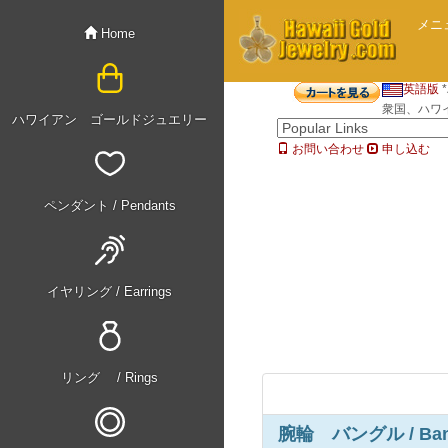
メニ
Home
英語版
衆国、ハワイ州
ハワイアン ゴールドジュエリー
お問い合わせ
申し込む
ペンダント / Pendants
イヤリング / Earrings
リング / Rings
腕輪 バングル / Ban