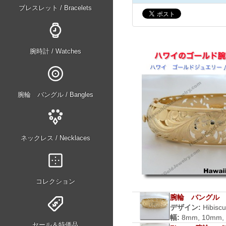
ブレスレット / Bracelets
腕時計 / Watches
腕輪 バングル / Bangles
ネックレス / Necklaces
コレクション
腕輪 バングル
デザイン:
Hibisc
幅:
8mm, 10mm,
セール＆特価品